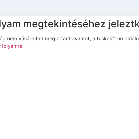
lyam megtekintéséhez jelezt
g nem vásároltad meg a tanfolyamot, a tuskekft.hu oldal
nfolyamra