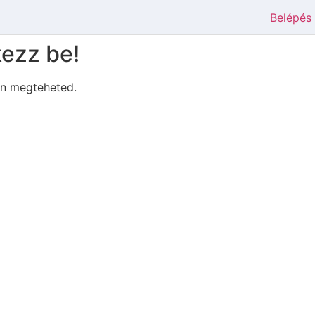
Belépés
kezz be!
on megteheted.